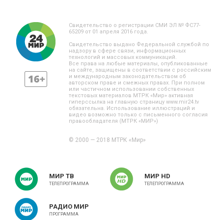
Свидетельство о регистрации СМИ ЭЛ № ФС77-
65209 от 01 апреля 2016 года.
Свидетельство выдано Федеральной службой по
надзору в сфере связи, информационных
технологий и массовых коммуникаций.
Все права на любые материалы, опубликованные
на сайте, защищены в соответствии с российским
и международным законодательством об
авторском праве и смежных правах. При полном
или частичном использовании собственных
текстовых материалов МТРК «Мир» активная
гиперссылка на главную страницу www.mir24.tv
обязательна. Использование иллюстраций и
видео возможно только с письменного согласия
правообладателя (МТРК «МИР»)
© 2000 — 2018 МТРК «Мир»
МИР ТВ
МИР HD
ТЕЛЕПРОГРАММА
ТЕЛЕПРОГРАММА
РАДИО МИР
ПРОГРАММА