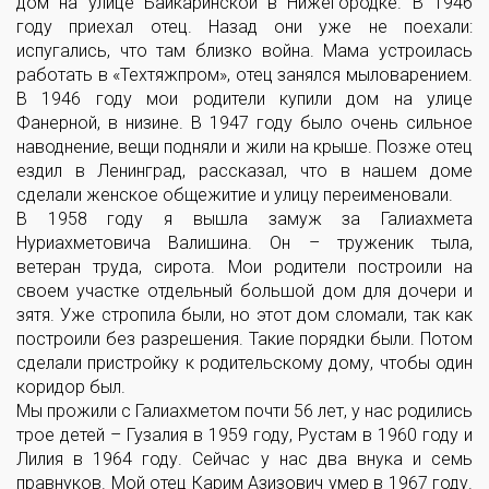
дом на улице Байкаринской в Нижегородке. В 1946
году приехал отец. Назад они уже не поехали:
испугались, что там близко война. Мама устроилась
работать в «Техтяжпром», отец занялся мыловарением.
В 1946 году мои родители купили дом на улице
Фанерной, в низине. В 1947 году было очень сильное
наводнение, вещи подняли и жили на крыше. Позже отец
ездил в Ленинград, рассказал, что в нашем доме
сделали женское общежитие и улицу переименовали.
В 1958 году я вышла замуж за Галиахмета
Нуриахметовича Валишина. Он – труженик тыла,
ветеран труда, сирота. Мои родители построили на
своем участке отдельный большой дом для дочери и
зятя. Уже стропила были, но этот дом сломали, так как
построили без разрешения. Такие порядки были. Потом
сделали пристройку к родительскому дому, чтобы один
коридор был.
Мы прожили с Галиахметом почти 56 лет, у нас родились
трое детей – Гузалия в 1959 году, Рустам в 1960 году и
Лилия в 1964 году. Сейчас у нас два внука и семь
правнуков. Мой отец Карим Азизович умер в 1967 году.