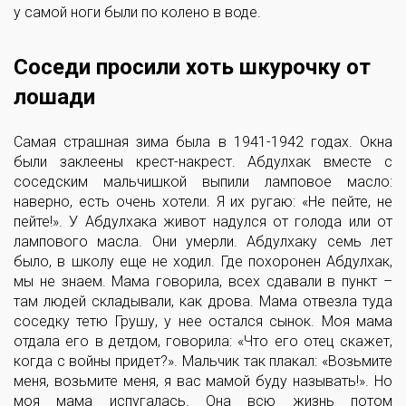
у самой ноги были по колено в воде.
Соседи просили хоть шкурочку от
лошади
Самая страшная зима была в 1941-1942 годах. Окна
были заклеены крест-накрест. Абдулхак вместе с
соседским мальчишкой выпили ламповое масло:
наверно, есть очень хотели. Я их ругаю: «Не пейте, не
пейте!». У Абдулхака живот надулся от голода или от
лампового масла. Они умерли. Абдулхаку семь лет
было, в школу еще не ходил. Где похоронен Абдулхак,
мы не знаем. Мама говорила, всех сдавали в пункт –
там людей складывали, как дрова. Мама отвезла туда
соседку тетю Грушу, у нее остался сынок. Моя мама
отдала его в детдом, говорила: «Что его отец скажет,
когда с войны придет?». Мальчик так плакал: «Возьмите
меня, возьмите меня, я вас мамой буду называть!». Но
моя мама испугалась. Она всю жизнь потом