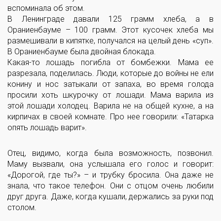
вспоминала об этом.
В Ленинграде давали 125 грамм хлеба, а в
Ораниенбауме – 100 грамм. Этот кусочек хлеба мы
размешивали в кипятке, получался на целый день «суп».
В Ораниенбауме была двойная блокада.
Какая-то лошадь погибла от бомбежки. Мама ее
разрезала, поделилась. Люди, которые до войны не ели
конину и нос затыкали от запаха, во время голода
просили хоть шкурочку от лошади. Мама варила из
этой лошади холодец. Варила не на общей кухне, а на
кирпичах в своей комнате. Про нее говорили: «Татарка
опять лошадь варит».
Отец, видимо, когда была возможность, позвонил.
Маму вызвали, она услышала его голос и говорит:
«Дорогой, где ты?» – и трубку бросила. Она даже не
знала, что такое телефон. Они с отцом очень любили
друг друга. Даже, когда кушали, держались за руки под
столом.