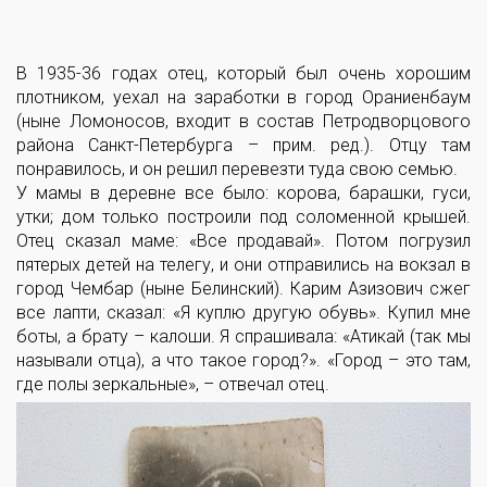
В 1935-36 годах отец, который был очень хорошим
плотником, уехал на заработки в город Ораниенбаум
(ныне Ломоносов, входит в состав Петродворцового
района Санкт-Петербурга – прим. ред.). Отцу там
понравилось, и он решил перевезти туда свою семью.
У мамы в деревне все было: корова, барашки, гуси,
утки; дом только построили под соломенной крышей.
Отец сказал маме: «Все продавай». Потом погрузил
пятерых детей на телегу, и они отправились на вокзал в
город Чембар (ныне Белинский). Карим Азизович сжег
все лапти, сказал: «Я куплю другую обувь». Купил мне
боты, а брату – калоши. Я спрашивала: «Атикай (так мы
называли отца), а что такое город?». «Город – это там,
где полы зеркальные», – отвечал отец.