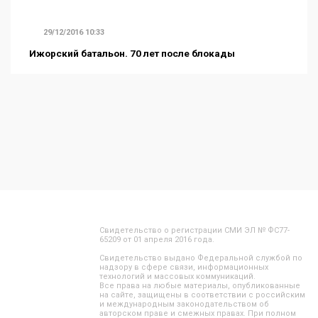
29/12/2016 10:33
Ижорский батальон. 70 лет после блокады
Свидетельство о регистрации СМИ ЭЛ № ФС77-
65209 от 01 апреля 2016 года.
Свидетельство выдано Федеральной службой по
надзору в сфере связи, информационных
технологий и массовых коммуникаций.
Все права на любые материалы, опубликованные
на сайте, защищены в соответствии с российским
и международным законодательством об
авторском праве и смежных правах. При полном