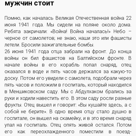
мужчин стоит
Помню, как началась Великая Отечественная война 22
июня 1941 года. Мы сидели на поляне около дома.
Ребята закричали: «Война! Война началась!» Небо –
черное от самолетов; не знаю, наши это или фашисты
летели. Бросили зажигательные бомбы.
26 июня 1941 года отца забрали на фронт. До конца
войны он бил фашистов на Балтийском фронте. В
начале войны в его корабль попал снаряд, отец
оказался в воде и пять часов держался за какую-то
доску. Потом его увидели с самолета, подобрали через
пять часов и положили в госпиталь, который находился
в Меншиковском саду. Мы с Абдулхаком брались за
руки и ходили навестить его. В этом саду росли разные
фрукты. Отец вышел и говорит: «Вы кушайте здесь, а с
собой не берите». В одно время отцу стало душно в
госпитале, он вышел на скамейку, и в это время снаряд
упал на госпиталь. Отец опять живой остался. Потом
его как переохлажденного поместили в поезд-